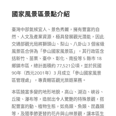
國家風景區景點介紹
臺灣中部氣候宜人、景色秀麗，擁有豐富的自
然、人文及產業資源，極具發展觀光潛能，因此
交通部觀光局將獅頭山、梨山、八卦山 3 個省級
風景區合併為「參山國家風景區」，其行政區含
括新竹、苗栗、臺中、彰化、南投等 5 縣市 18
鄉鎮市區，總計面積約 77,521公頃，並於民國
90年（西元2001年）3 月成立「參山國家風景
區管理處」，專責轄區觀光旅遊業務。
本區饒富多變的地形地貌，高山、湖泊、峽谷、
丘陵、瀑布等，造就出令人驚艷的特殊景觀，搭
配豐富的動、植物生態，如鳥類、魚類、昆蟲類
等，及隨季節更替的花卉與山林景觀，讓本區生