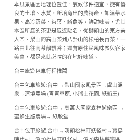
本風景區因地理位置佳，氣候條件適宜，擁有優
良的土壤、水質，所培育出的農特產，如溫帶水
果、高冷蔬菜、茶葉、鱒魚等，鮮甜味美，尤其
本區所產的茶更是遠近馳名，從獅頭山的東方美
人茶、梨山的高山茶到八卦山的松柏長青茶，一
路由北往南茶韻飄香；還有原住民風味餐與客家
美食，都是來此必嚐的在地好味道。
台中旅遊包車行程推薦
台中包車旅遊:台中 →梨山國家風景區→盧山溫
泉→清境農場 (青青草原, 小瑞士花園, 紙箱王)
台中包車旅遊:台中→ 奧萬大國家森林遊樂區 →
蜜蜂生態農場→ 紙教堂
台中包車旅遊:台中 →溪頭松林町妖怪村→寶島
時代村→溪頭松林町妖怪村→溪頭森林遊樂區