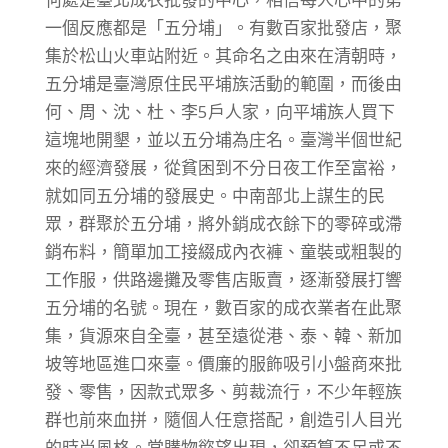
一個反應都是「五分埔」。有數百家批發店，聚
集於松山火車站附近。其命名之由來在清朝時，
五分埔是臺灣原住民平埔族活動的範圍，而後由
何、周、沈、杜、李5戶人家，向平埔族人買下
這塊地開墾，並以五分埔為庄名。臺灣半個世紀
來的經濟發展，從貧困到不分日夜工作至富裕，
就如同五分埔的發展史。中南部北上謀生的民
眾，群聚於五分埔，將外銷成衣餘下的零碎或滯
銷布料，簡單加工接綴成內衣褲、童裝或粗製的
工作服，供路邊攤及零售店販賣，逐漸發展打響
五分埔的名號。現在，數百家的成衣業者在此聚
集，貨源來自全臺，甚至遠從港、泰、韓、新加
坡等地區進口來臺。價廉的服飾吸引小盤商來批
發、零售，因款式眾多、剪裁流行，不少年輕族
群也前來血拼，隨個人任意搭配，創造引人目光
的時尚風格。當購物慾望出現，卻預算不足或不