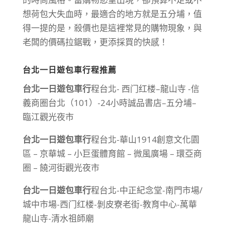
想荷包大失血時，最適合的地方就是五分埔，值
得一提的是，殺價也是這裡常見的購物現象，與
老闆的價碼拉鋸戰，更添採買的快感！
台北一日遊包車行程推薦
台北一日遊包車行
程台北- 西门红楼–龍山寺 -信
義商圈台北（101）-24小時誠品書店–五分埔–
臨江觀光夜市
台北一日遊包車行
程台北-華山1914創意文化園
區 – 京華城 – 小巨蛋體育館 – 微風廣場 – 環亞商
圈 – 饒河街觀光夜市
台北一日遊包車行
程台北-中正紀念堂-南門市場/
城中市場-西门红楼-剝皮寮老街-教育中心-萬華
龍山寺-清水祖師廟