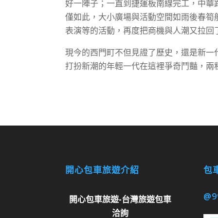
好一陣子；一直到捷運板南線完工，中華
僅如此，大小廣場與活動空間如雨後春筍
表演等的活動，再度把商機與人潮又拉回
現今的西門町不但見證了歷史，還是新一
打扮新潮的年輕一代在這裡爭奇鬥豔，兩
開心包車旅遊介紹
包車
@9
開心包車旅遊-台灣旅遊包車
洽詢