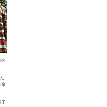
們的
故也
娛樂
寂了