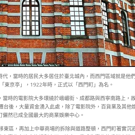
時代，當時的居民大多居住於臺北城內，而西門區域就是他
院「東京亭」，1922年時，正式以「西門町」為名。
，當時的電影院大多環繞於峨嵋街、成都路與西寧南路上，
府遷台後，大量資金湧入此處，除了電影院外，百貨業及其他
町儼然已成全國最大的商業娛樂中心。
轉移東區，再加上中華商場的拆除與道路整頓，西門町著實沉