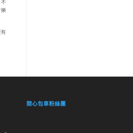
，不
音樂
更有
開心包車粉絲團