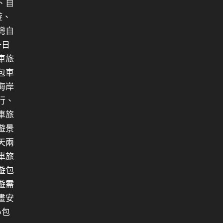
、自
遊、
灣自
一日
車旅
包車
海岸
行、
車旅
遊景
天兩
車旅
遊包
遊需
畫安
心包