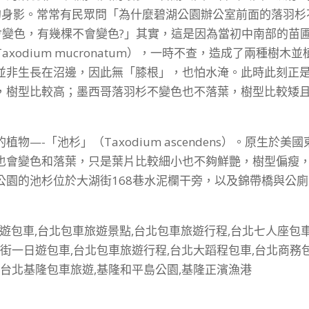
的身影。常常有民眾問「為什麼碧湖公園辦公室前面的落羽杉
會變色，有幾棵不會變色?」其實，這是因為當初中南部的苗
odium mucronatum），一時不查，造成了兩種樹木並
並非生長在沼邊，因此無「膝根」，也怕水淹。此時此刻正
，樹型比較高；墨西哥落羽杉不變色也不落葉，樹型比較矮
—-「池杉」（Taxodium ascendens）。原生於美國
也會變色和落葉，只是葉片比較細小也不夠鮮艷，樹型偏瘦
公園的池杉位於大湖街168巷水泥欄干旁，以及錦帶橋與公廁