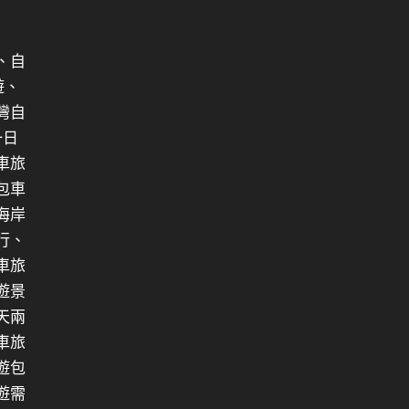
、自
遊、
灣自
一日
車旅
包車
海岸
行、
車旅
遊景
天兩
車旅
遊包
遊需