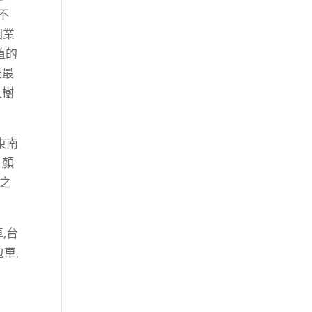
不
圃業
植的
是最
且樹
東南
，顏
之