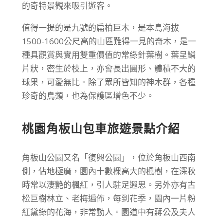
的奇特景觀來吸引遊客。
值得一提的是九號的扁柏巨木，是本島海拔
1500-1600公尺高的山區難得一見的奇木，是一
種具觀賞與實用雙重價值的常綠針葉樹。葉呈鱗
片狀，密生於枝上，亦會長出圓形、體積不大的
球果，可愛無比。除了眾所皆知的神木群，各種
珍奇的鳥類，也為保護區增色不少。
桃園角板山包車旅遊景點介紹
角板山公園又名「復興公園」，位於角板山西南
側，佔地極廣，園內十數棵高大的楓樹，在深秋
時常以淒艷的楓紅，引人駐足遐思。另外亦有古
松巨樹林立、老梅遍佈，每到花季，園內一片粉
紅黛綠的花海，非常動人。園道中有蔣公及夫人