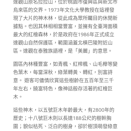
達觀山原名拉拉山，位於桃園市復興區與新北市
烏來區的交界。1973年文化大學教授在這裡發
現了大片的神木林，從此成為眾所矚目的休閒新
據點。也因其林相相當豐富，並擁有全臺灣面積
最大的紅檜森林，於是政府在1986年正式成立
達觀山自然保護區，範圍涵蓋北橫巴陵附近山
區。達觀在泰雅族語裡，是「美麗」的意思。
園區內林種豐富，如青楓、紅榨楓、山毛櫸等變
色葉木，每當深秋，綠葉轉黃、轉紅，別富詩
意。 遊客可儘情欣賞這些樹齡在五百年至三千
年左右，饒富特色，像神話般存活著的紅檜巨
木。
這些神木，以五號巨木年齡最大，有2800年的
歷史；十八號巨木則以長達188公尺的樹幹胸
圍；貌似枯死、泛白的樹身，卻於樹頂萌發綠意