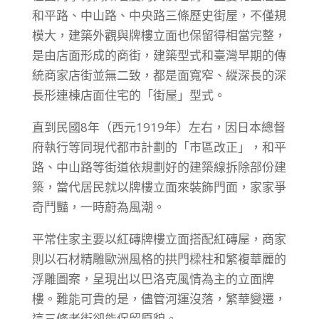
和平路、中山路、中央路三條歷史街屋，不僅規
模大，建築外觀與牌樓立面也保留得相當完整，
是由店面形成的商街，建築型式和臺灣早期的傳
統商家店街並無二致，都是面寬窄、縱深長的深
長形連棟店面住宅的「街屋」型式。
直到民國8年（西元1919年）左右，因日本總督
府執行等同現代都市計劃的「市區改正」，和平
路、中山路等街道依規劃好的建築線拆除部份建
築，當代居民就以牌樓立面來裝飾門面，家家爭
奇鬥豔，一時蔚為風潮。
平常住家主要以紅磚牌樓立面搭配紅磚屋，商家
則以石材精雕歐洲風格的拱門樑柱和繁複華麗的
浮雕圖案，呈現出以巴洛克風情為主的立面牌
樓。難能可貴的是，儘管河運沒落，繁華變遷，
這三條老街卻能保留原貌。