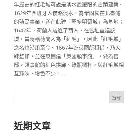
年歷史的紅毛城可說是淡水最耀眼的古蹟建築。
1629年西班牙人侵略淡水，為鞏固其在北臺灣
的殖民事業，遂在此建「聖多明哥城」為基地；
1642年，荷蘭人驅逐了西人，在舊址重建該
城，當時稱荷蘭人為「紅毛」，因此「紅毛城」
之名也沿用至今。1867年為英國所租借，乃大
肆整修，並在東側建「英國領事館」，做為官
邸。領事館的紅色拱廊、綠瓶欄杆，與紅毛城相
互輝映，增色不少。...
搜尋
近期文章