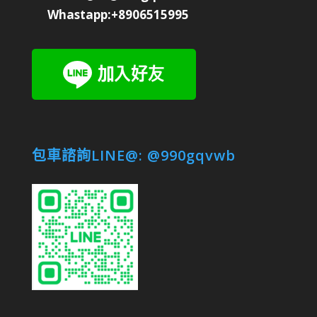
Whastapp:+8906515995
包車諮詢LINE@: @990gqvwb