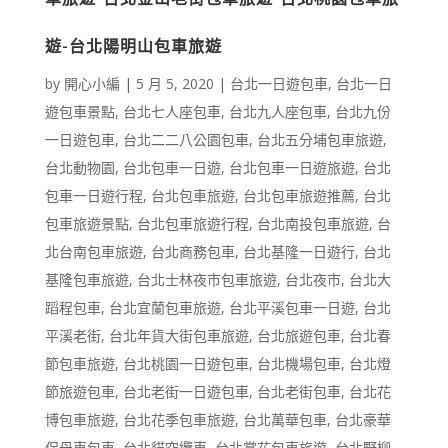
遊-台北陽明山包車旅遊
by
開心小編
|
5 月 5, 2020
|
台北一日遊包車
,
台北一日
遊包車景點
,
台北七人座包車
,
台北九人座包車
,
台北九份
一日遊包車
,
台北二二八公園包車
,
台北五分埔包車旅遊
,
台北動物園
,
台北包車一日遊
,
台北包車一日遊旅遊
,
台北
包車一日遊行程
,
台北包車旅遊
,
台北包車旅遊推薦
,
台北
包車旅遊景點
,
台北包車旅遊行程
,
台北南投包車旅遊
,
台
北台南包車旅遊
,
台北商務包車
,
台北基隆一日遊行
,
台北
基隆包車旅遊
,
台北士林夜市包車旅遊
,
台北夜市
,
台北大
蹈程包車
,
台北宜蘭包車旅遊
,
台北平溪包車一日遊
,
台北
平溪老街
,
台北年貨大街包車旅遊
,
台北旅遊包車
,
台北春
節包車旅遊
,
台北桃園一日遊包車
,
台北機場包車
,
台北燈
節旅遊包車
,
台北老街一日遊包車
,
台北老街包車
,
台北花
博包車旅遊
,
台北花季包車旅遊
,
台北萬華包車
,
台北豪華
保母車包車
,
台北貓空纜車
,
台北賞花包車旅遊
,
台北野柳