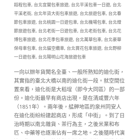
蹈程包車
,
台北宜蘭包車旅遊
,
台北平溪包車一日遊
,
台北
平溪老街
,
台北年貨大街包車旅遊
,
台北旅遊包車
,
台北春
節包車旅遊
,
台北桃園一日遊包車
,
台北機場包車
,
台北燈
節旅遊包車
,
台北老街一日遊包車
,
台北老街包車
,
台北花
博包車旅遊
,
台北花季包車旅遊
,
台北萬華包車
,
台北豪華
保母車包車
,
台北貓空纜車
,
台北賞花包車旅遊
,
台北野柳
一日遊包車
,
台北陽明山花海旅遊包車
一向以辦年貨聞名全臺、一般所熟知的迪化街，
其實指的臺北大橋以南的迪化街一段。就空間位
置來看，迪化街是大稻埕（即今大同區）的一部
份。迪化街最早有商店出現，是在清咸豐六年
（1851年）。兩年後，艋舺地區的泉州同安人
在迪化街紛紛建起商店，形成「中街」。到了日
治時期以南北雜貨、茶行為主，之後米業和布
匹、中藥等也逐漸佔有一席之地。之後隨時代演