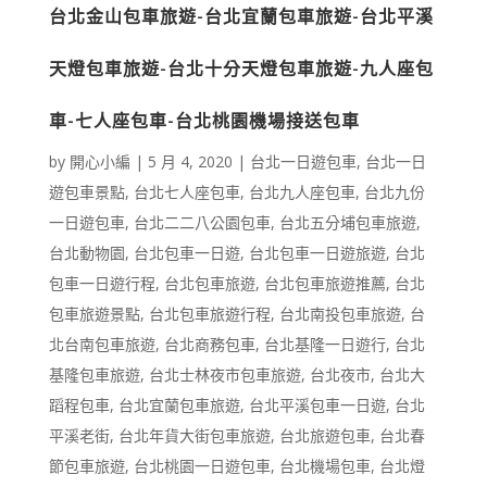
台北金山包車旅遊-台北宜蘭包車旅遊-台北平溪
天燈包車旅遊-台北十分天燈包車旅遊-九人座包
車-七人座包車-台北桃園機場接送包車
by
開心小編
|
5 月 4, 2020
|
台北一日遊包車
,
台北一日
遊包車景點
,
台北七人座包車
,
台北九人座包車
,
台北九份
一日遊包車
,
台北二二八公園包車
,
台北五分埔包車旅遊
,
台北動物園
,
台北包車一日遊
,
台北包車一日遊旅遊
,
台北
包車一日遊行程
,
台北包車旅遊
,
台北包車旅遊推薦
,
台北
包車旅遊景點
,
台北包車旅遊行程
,
台北南投包車旅遊
,
台
北台南包車旅遊
,
台北商務包車
,
台北基隆一日遊行
,
台北
基隆包車旅遊
,
台北士林夜市包車旅遊
,
台北夜市
,
台北大
蹈程包車
,
台北宜蘭包車旅遊
,
台北平溪包車一日遊
,
台北
平溪老街
,
台北年貨大街包車旅遊
,
台北旅遊包車
,
台北春
節包車旅遊
,
台北桃園一日遊包車
,
台北機場包車
,
台北燈