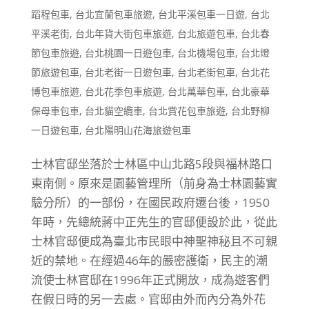
蹈程包車
,
台北宜蘭包車旅遊
,
台北平溪包車一日遊
,
台北
平溪老街
,
台北年貨大街包車旅遊
,
台北旅遊包車
,
台北春
節包車旅遊
,
台北桃園一日遊包車
,
台北機場包車
,
台北燈
節旅遊包車
,
台北老街一日遊包車
,
台北老街包車
,
台北花
博包車旅遊
,
台北花季包車旅遊
,
台北萬華包車
,
台北豪華
保母車包車
,
台北貓空纜車
,
台北賞花包車旅遊
,
台北野柳
一日遊包車
,
台北陽明山花海旅遊包車
士林官邸坐落於士林區中山北路5段與福林路口
東南側。原來是園藝管理所（前身為士林園藝實
驗分所）的一部份，在國民政府遷台後，1950
年時，先總統蔣中正先生的官邸便設於此，從此
士林官邸便成為臺北市民眼中神聖神秘且不可親
近的禁地。在經過46年的嚴密護衛，民主的潮
流使士林官邸在1996年正式開放，成為遊客們
在假日時的另一去處。官邸由外而內分為外花