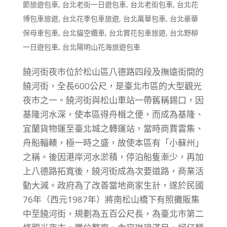
節旅遊包車
,
台北老街一日遊包車
,
台北老街包車
,
台北花
博包車旅遊
,
台北花季包車旅遊
,
台北萬華包車
,
台北豪華
保母車包車
,
台北貓空纜車
,
台北賞花包車旅遊
,
台北野柳
一日遊包車
,
台北陽明山花海旅遊包車
饒河街夜市位於松山區八德路四段及撫遠街間的
饒河街，全長600公尺，是臺北市區的大型觀光
夜市之一。饒河街與松山車站一帶舊稱錫口，因
基隆河水深，使本區得舟楫之便，而成為基隆、
宜蘭貨物運至臺北城之轉運站，當時商賈雲集、
舟船輻輳，極一時之盛，故使本區有「小蘇州」
之稱。後因港岸河水淤積，停泊船隻漸少，再加
上八德路拓寬後，饒河街成為次要道路，商業活
動大減。政府為了改善當地商家生計，遂於民國
76年（西元1987年）將南松山橋下有照攤販集
中至饒河街，規劃為五百公尺長，為臺北市第二