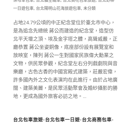
一日遊包車
,
台北陽明山花海旅遊包車
,
未分類
占地24.79公頃的中正紀念堂位於臺北市中心，
是為追念先總統 蔣公而建造的紀念堂，造型仿
北平天壇之頂、埃及金字塔之體，高聳威嚴，正
廳恭置 蔣公坐姿銅像，底座部份設有展覽室和
放映室，陳列 蔣公一生對國家民族偉大勳業之
文物，供民眾參觀，紀念堂左右分列戲劇院與音
樂廳，古色古香的中國宮殿式建築，莊嚴宏偉，
許多國內外之文化表演均在此進行。由於占地廣
闊、建築美麗，是民眾活動聚會及婚紗攝影的勝
地，更成為國外旅客必訪之地。...
台北包車旅遊-台北包車一日遊-台北商務包車-