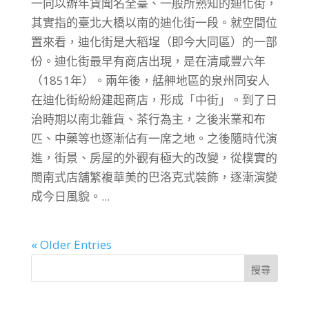
一向以辦年貨聞名全臺、一般所熟知的迪化街，
其實指的臺北大橋以南的迪化街一段。就空間位
置來看，迪化街是大稻埕（即今大同區）的一部
份。迪化街最早有商店出現，是在清咸豐六年
（1851年）。兩年後，艋舺地區的泉州同安人
在迪化街紛紛建起商店，形成「中街」。到了日
治時期以南北雜貨、茶行為主，之後米業和布
匹、中藥等也逐漸佔有一席之地。之後隨時代演
進，街景、房屋的外觀有極大的改變，從樸實的
閩南式店舖繁複華美的巴洛克式裝飾，逐漸演變
成今日風貌。...
« Older Entries
搜尋