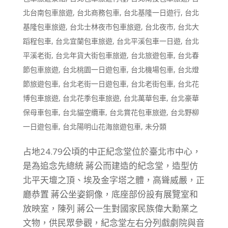
北台南包車旅遊
,
台北商務包車
,
台北基隆一日遊行
,
台北
基隆包車旅遊
,
台北士林夜市包車旅遊
,
台北夜市
,
台北大
蹈程包車
,
台北宜蘭包車旅遊
,
台北平溪包車一日遊
,
台北
平溪老街
,
台北年貨大街包車旅遊
,
台北旅遊包車
,
台北春
節包車旅遊
,
台北桃園一日遊包車
,
台北機場包車
,
台北燈
節旅遊包車
,
台北老街一日遊包車
,
台北老街包車
,
台北花
博包車旅遊
,
台北花季包車旅遊
,
台北萬華包車
,
台北豪華
保母車包車
,
台北貓空纜車
,
台北賞花包車旅遊
,
台北野柳
一日遊包車
,
台北陽明山花海旅遊包車
,
未分類
占地24.79公頃的中正紀念堂位於臺北市中心，
是為追念先總統 蔣公而建造的紀念堂，造型仿
北平天壇之頂、埃及金字塔之體，高聳威嚴，正
廳恭置 蔣公坐姿銅像，底座部份設有展覽室和
放映室，陳列 蔣公一生對國家民族偉大勳業之
文物，供民眾參觀，紀念堂左右分列戲劇院與音