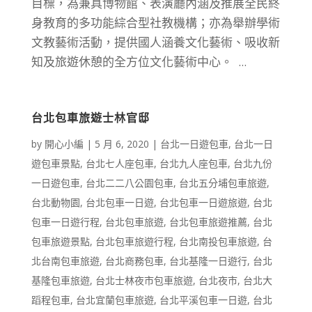
目標，為兼具博物館、表演廳內涵及推展全民終
身教育的多功能綜合型社教機構；亦為舉辦學術
文教藝術活動，提供國人涵養文化藝術、吸收新
知及旅遊休憩的全方位文化藝術中心。 ...
台北包車旅遊士林官邸
by
開心小編
|
5 月 6, 2020
|
台北一日遊包車
,
台北一日
遊包車景點
,
台北七人座包車
,
台北九人座包車
,
台北九份
一日遊包車
,
台北二二八公園包車
,
台北五分埔包車旅遊
,
台北動物園
,
台北包車一日遊
,
台北包車一日遊旅遊
,
台北
包車一日遊行程
,
台北包車旅遊
,
台北包車旅遊推薦
,
台北
包車旅遊景點
,
台北包車旅遊行程
,
台北南投包車旅遊
,
台
北台南包車旅遊
,
台北商務包車
,
台北基隆一日遊行
,
台北
基隆包車旅遊
,
台北士林夜市包車旅遊
,
台北夜市
,
台北大
蹈程包車
,
台北宜蘭包車旅遊
,
台北平溪包車一日遊
,
台北