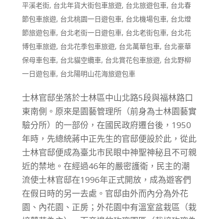
平溪老街
,
台北年貨大街包車旅遊
,
台北旅遊包車
,
台北春
節包車旅遊
,
台北桃園一日遊包車
,
台北機場包車
,
台北燈
節旅遊包車
,
台北老街一日遊包車
,
台北老街包車
,
台北花
博包車旅遊
,
台北花季包車旅遊
,
台北萬華包車
,
台北豪華
保母車包車
,
台北貓空纜車
,
台北賞花包車旅遊
,
台北野柳
一日遊包車
,
台北陽明山花海旅遊包車
士林官邸坐落於士林區中山北路5段與福林路口
東南側。原來是園藝管理所（前身為士林園藝實
驗分所）的一部份，在國民政府遷台後，1950
年時，先總統蔣中正先生的官邸便設於此，從此
士林官邸便成為臺北市民眼中神聖神秘且不可親
近的禁地。在經過46年的嚴密護衛，民主的潮
流使士林官邸在1996年正式開放，成為遊客們
在假日時的另一去處。官邸由外而內分為外花
園、內花園、正房；外花園中有溫室盆栽區（栽