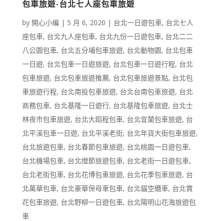
包車旅遊-台北七人座包車旅遊
by
開心小編
|
5 月 6, 2020
|
台北一日遊包車
,
台北七人
座包車
,
台北九人座包車
,
台北九份一日遊包車
,
台北二二
八公園包車
,
台北五分埔包車旅遊
,
台北動物園
,
台北包車
一日遊
,
台北包車一日遊旅遊
,
台北包車一日遊行程
,
台北
包車旅遊
,
台北包車旅遊推薦
,
台北包車旅遊景點
,
台北包
車旅遊行程
,
台北南投包車旅遊
,
台北台南包車旅遊
,
台北
商務包車
,
台北基隆一日遊行
,
台北基隆包車旅遊
,
台北士
林夜市包車旅遊
,
台北大蹈程包車
,
台北宜蘭包車旅遊
,
台
北平溪包車一日遊
,
台北平溪老街
,
台北年貨大街包車旅遊
,
台北旅遊包車
,
台北春節包車旅遊
,
台北桃園一日遊包車
,
台北機場包車
,
台北燈節旅遊包車
,
台北老街一日遊包車
,
台北老街包車
,
台北花博包車旅遊
,
台北花季包車旅遊
,
台
北萬華包車
,
台北豪華保母車包車
,
台北貓空纜車
,
台北賞
花包車旅遊
,
台北野柳一日遊包車
,
台北陽明山花海旅遊包
車