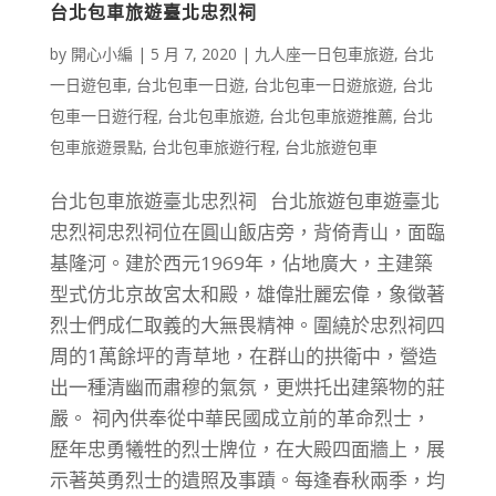
台北包車旅遊臺北忠烈祠
by
開心小編
|
5 月 7, 2020
|
九人座一日包車旅遊
,
台北
一日遊包車
,
台北包車一日遊
,
台北包車一日遊旅遊
,
台北
包車一日遊行程
,
台北包車旅遊
,
台北包車旅遊推薦
,
台北
包車旅遊景點
,
台北包車旅遊行程
,
台北旅遊包車
台北包車旅遊臺北忠烈祠 台北旅遊包車遊臺北
忠烈祠忠烈祠位在圓山飯店旁，背倚青山，面臨
基隆河。建於西元1969年，佔地廣大，主建築
型式仿北京故宮太和殿，雄偉壯麗宏偉，象徵著
烈士們成仁取義的大無畏精神。圍繞於忠烈祠四
周的1萬餘坪的青草地，在群山的拱衛中，營造
出一種清幽而肅穆的氣氛，更烘托出建築物的莊
嚴。 祠內供奉從中華民國成立前的革命烈士，
歷年忠勇犧牲的烈士牌位，在大殿四面牆上，展
示著英勇烈士的遺照及事蹟。每逢春秋兩季，均