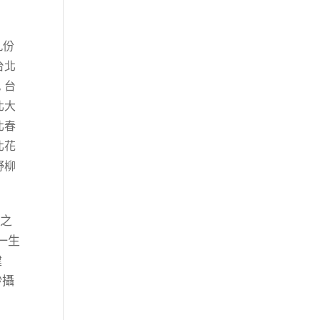
九份
台北
,
台
北大
北春
北花
野柳
壇之
一生
建
紗攝