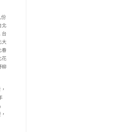
九份
台北
,
台
北大
北春
北花
野柳
看，
年
為
變，