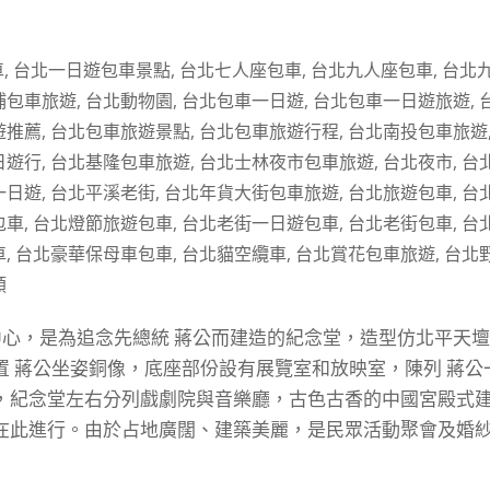
車
,
台北一日遊包車景點
,
台北七人座包車
,
台北九人座包車
,
台北
埔包車旅遊
,
台北動物園
,
台北包車一日遊
,
台北包車一日遊旅遊
,
遊推薦
,
台北包車旅遊景點
,
台北包車旅遊行程
,
台北南投包車旅遊
日遊行
,
台北基隆包車旅遊
,
台北士林夜市包車旅遊
,
台北夜市
,
台
一日遊
,
台北平溪老街
,
台北年貨大街包車旅遊
,
台北旅遊包車
,
台
包車
,
台北燈節旅遊包車
,
台北老街一日遊包車
,
台北老街包車
,
台
車
,
台北豪華保母車包車
,
台北貓空纜車
,
台北賞花包車旅遊
,
台北
類
市中心，是為追念先總統 蔣公而建造的紀念堂，造型仿北平天
 蔣公坐姿銅像，底座部份設有展覽室和放映室，陳列 蔣公
，紀念堂左右分列戲劇院與音樂廳，古色古香的中國宮殿式
在此進行。由於占地廣闊、建築美麗，是民眾活動聚會及婚