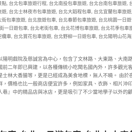
景點
,
台北包車旅遊行程
,
台北南投包車旅遊
,
台北台南包車旅遊
,
旅遊
,
台北士林夜市包車旅遊
,
台北大蹈程包車
,
台北宜蘭包車旅遊
大街包車旅遊
,
台北旅遊包車
,
台北春節包車旅遊
,
台北桃園一日遊
街一日遊包車
,
台北老街包車
,
台北花博包車旅遊
,
台北花季包車
空纜車
,
台北賞花包車旅遊
,
台北野柳一日遊包車
,
台北陽明山花海
以陽明戲院及慈誠宮為中心，包含了文林路、大東路、大南
國前二年即已興建，以各種傳統小吃聞名國內外，許多觀光
是士林大香腸等，更是已經成為美食地標，無人不曉。 由於
群，價格也比一般商店便宜許多，例如家具、衣飾、相片沖
人巷』中的精品店與冰店，更是吸引了不少當地學子以外的