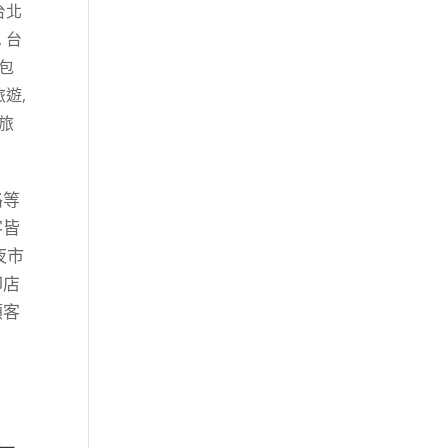
台北
,
台
包
旅遊
,
旅
路等
客皆
夜市
印店
顧客