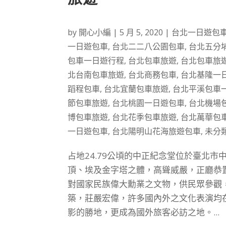
by
開心小編
|
5 月 5, 2020
|
台北一日遊包
一日遊包車
,
台北二二八公園包車
,
台北五分
包車一日遊行程
,
台北包車旅遊
,
台北包車旅
北台南包車旅遊
,
台北商務包車
,
台北基隆一
蹈程包車
,
台北宜蘭包車旅遊
,
台北平溪包車
節包車旅遊
,
台北桃園一日遊包車
,
台北機場
博包車旅遊
,
台北花季包車旅遊
,
台北萬華包
一日遊包車
,
台北陽明山花海旅遊包車
,
未分
占地24.79公頃的中正紀念堂位於臺北
頂、埃及金字塔之體，高聳威嚴，正廳恭置
對國家民族偉大勳業之文物，供民眾參觀
築，莊嚴宏偉，許多國內外之文化表演均
影的勝地，更成為國外旅客必訪之地。...