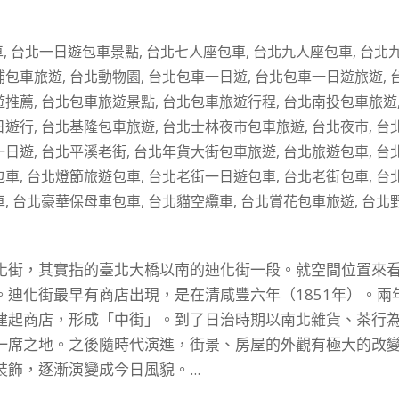
車
,
台北一日遊包車景點
,
台北七人座包車
,
台北九人座包車
,
台北
埔包車旅遊
,
台北動物園
,
台北包車一日遊
,
台北包車一日遊旅遊
,
遊推薦
,
台北包車旅遊景點
,
台北包車旅遊行程
,
台北南投包車旅遊
日遊行
,
台北基隆包車旅遊
,
台北士林夜市包車旅遊
,
台北夜市
,
台
一日遊
,
台北平溪老街
,
台北年貨大街包車旅遊
,
台北旅遊包車
,
台
包車
,
台北燈節旅遊包車
,
台北老街一日遊包車
,
台北老街包車
,
台
車
,
台北豪華保母車包車
,
台北貓空纜車
,
台北賞花包車旅遊
,
台北
化街，其實指的臺北大橋以南的迪化街一段。就空間位置來
迪化街最早有商店出現，是在清咸豐六年（1851年）。兩
建起商店，形成「中街」。到了日治時期以南北雜貨、茶行
一席之地。之後隨時代演進，街景、房屋的外觀有極大的改
飾，逐漸演變成今日風貌。...