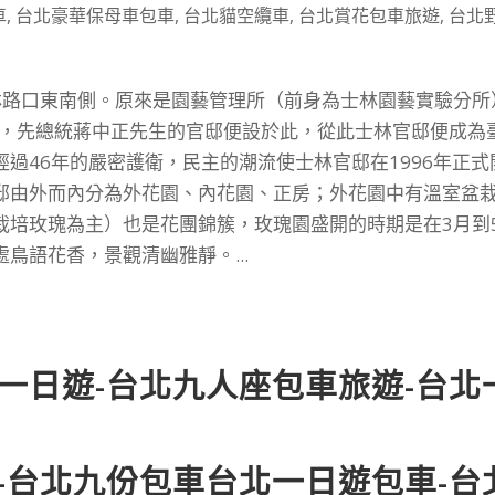
車
,
台北豪華保母車包車
,
台北貓空纜車
,
台北賞花包車旅遊
,
台北
林路口東南側。原來是園藝管理所（前身為士林園藝實驗分所
時，先總統蔣中正先生的官邸便設於此，從此士林官邸便成為
過46年的嚴密護衛，民主的潮流使士林官邸在1996年正式
邸由外而內分為外花園、內花園、正房；外花園中有溫室盆
栽培玫瑰為主）也是花團錦簇，玫瑰園盛開的時期是在3月到
鳥語花香，景觀清幽雅靜。...
一日遊-台北九人座包車旅遊-台北
-台北九份包車台北一日遊包車-台