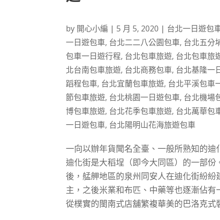
by
開心小編
|
5 月 5, 2020
|
台北一日遊包
一日遊包車
,
台北二二八公園包車
,
台北五分
包車一日遊行程
,
台北包車旅遊
,
台北包車旅
北台南包車旅遊
,
台北商務包車
,
台北基隆一
蹈程包車
,
台北宜蘭包車旅遊
,
台北平溪包車
節包車旅遊
,
台北桃園一日遊包車
,
台北機場
博包車旅遊
,
台北花季包車旅遊
,
台北萬華包
一日遊包車
,
台北陽明山花海旅遊包車
一向以辦年貨聞名全臺、一般所熟知的迪
迪化街是大稻埕（即今大同區）的一部份。
後，艋舺地區的泉州同安人在迪化街紛紛
主，之後米業和布匹、中藥等也逐漸佔有
從樸實的閩南式店舖繁複華美的巴洛克式裝