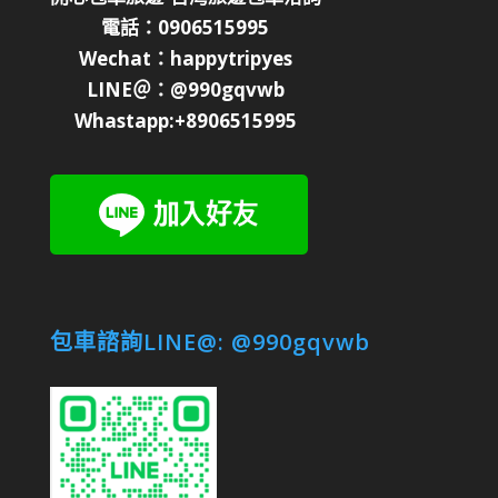
電話：0906515995
Wechat：happytripyes
LINE＠：@990gqvwb
Whastapp:+8906515995
包車諮詢LINE@: @990gqvwb