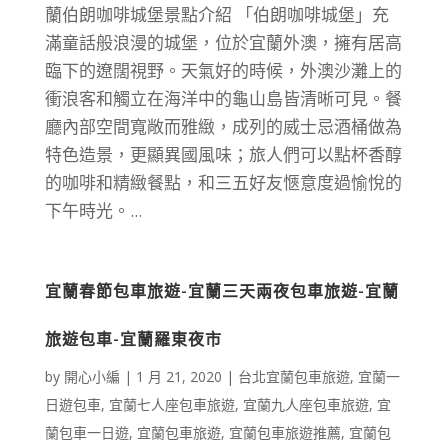
蘭伯朗咖啡城堡景點介紹 「伯朗咖啡城堡」充
滿童話般浪漫的城堡，位於宜蘭外澳，擁有居高
臨下的遼闊視野。天氣好的時候，外澳沙灘上的
衝浪客和觸立在海洋中的龜山島皆清晰可見。餐
廳內部空間寬敞而雅緻，成列的威士忌酒桶做為
特色造景，更顯異國風味；旅人們可以點杯香醇
的咖啡和精緻餐點，和三五好友愜意度過愉悅的
下午時光。...
宜蘭春節包車旅遊-宜蘭三天兩夜包車旅遊-宜蘭
旅遊包車-宜蘭羅東夜市
by
開心小編
|
1 月 21, 2020
|
台北宜蘭包車旅遊
,
宜蘭一
日遊包車
,
宜蘭七人座包車旅遊
,
宜蘭九人座包車旅遊
,
宜
蘭包車一日遊
,
宜蘭包車旅遊
,
宜蘭包車旅遊推薦
,
宜蘭包