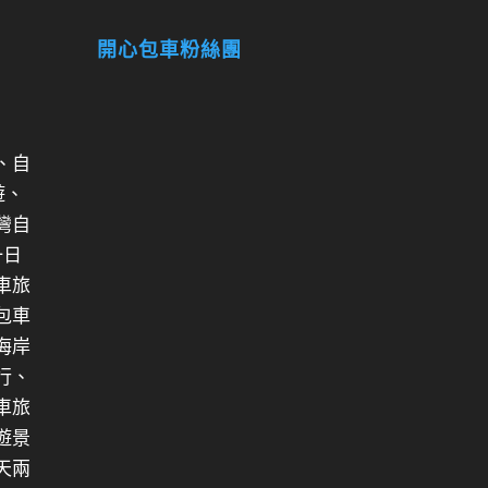
開心包車粉絲團
、自
遊、
灣自
一日
車旅
包車
海岸
行、
車旅
遊景
天兩