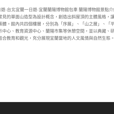
日遊-台北宜蘭一日遊-宜蘭蘭陽博物館包車 蘭陽博物館景點介
常見的單面山造型為設計概念，創造出斜屋頂的主體風格，
築體。館內共四個樓層，分別為「序展」、「山之層」、「
示中心、教育資源中心、蘭陽市集等休憩空間，並以典藏、
合教育和觀光，充分展現宜蘭當地的人文風情與自然生態。..