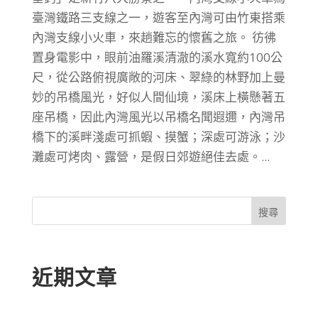
臺灣鐵路三支線之一，遊客至內灣可由竹東搭乘
內灣支線小火車，來趟難忘的懷舊之旅。 彷彿
置身電影中，眼前油羅溪清澈的溪水寬約100公
尺，從公路俯視廣敞的河床、翠綠的林野加上曼
妙的吊橋風光，好似人間仙境，溪床上橫懸著五
座吊橋，因此內灣風光以吊橋名聞遐邇，內灣吊
橋下的溪畔淺處可抓蝦、摸蟹；深處可游泳；沙
灘處可烤肉、露營，是假日郊遊絕佳去處。...
搜尋
近期文章