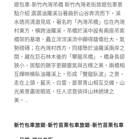
遊包車-新竹內灣吊橋 新竹內灣老街旅遊包車景
點介紹 潺潺油羅溪沿著曲折山谷奔流而下，溪
水透亮清澈見底，著名的「內灣吊橋」位在內灣
村東方，橫跨油羅溪，吊橋於溪中設有兩座吊索
橋架的基墩，矗立淙淙溪流中顯得雄偉壯大、氣
勢磅礡；在內灣村西方，同樣懸於油羅溪兩岸之
間，藏在巨石林木後的「攀龍吊橋」，橋身長卻
狹小，斑駁的題字更顯靈氣與古樸之美。兩橋相
互輝映橫臥油羅溪上，形成「雙龍臥波」之景，
走在上頭，藍天、白雲、蒼翠青山相互交織，山
光美景盡收眼底，任人恣意徜徉山林絕境之
美。...
新竹包車旅遊-新竹苗栗包車旅遊-新竹苗栗包車