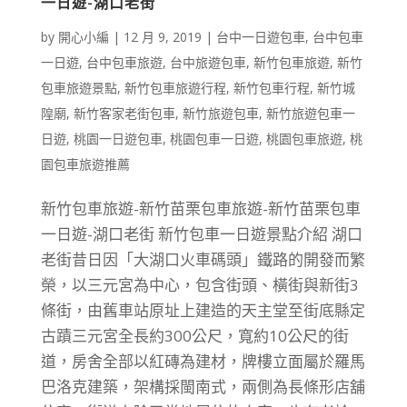
一日遊-湖口老街
by
開心小編
|
12 月 9, 2019
|
台中一日遊包車
,
台中包車
一日遊
,
台中包車旅遊
,
台中旅遊包車
,
新竹包車旅遊
,
新竹
包車旅遊景點
,
新竹包車旅遊行程
,
新竹包車行程
,
新竹城
隍廟
,
新竹客家老街包車
,
新竹旅遊包車
,
新竹旅遊包車一
日遊
,
桃園一日遊包車
,
桃園包車一日遊
,
桃園包車旅遊
,
桃
園包車旅遊推薦
新竹包車旅遊-新竹苗栗包車旅遊-新竹苗栗包車
一日遊-湖口老街 新竹包車一日遊景點介紹 湖口
老街昔日因「大湖口火車碼頭」鐵路的開發而繁
榮，以三元宮為中心，包含街頭、橫街與新街3
條街，由舊車站原址上建造的天主堂至街底縣定
古蹟三元宮全長約300公尺，寬約10公尺的街
道，房舍全部以紅磚為建材，牌樓立面屬於羅馬
巴洛克建築，架構採閩南式，兩側為長條形店舖