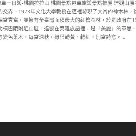
包車一日遊-桃園拉拉山 桃園景點包車旅遊景點推薦 達觀山原
交界。1973年文化大學教授在這裡發現了大片的神木林，
當豐富，並擁有全臺灣面積最大的紅檜森林，於是政府在19
北橫巴陵附近山區。達觀在泰雅族語裡，是「美麗」的意思。
變色葉木，每當深秋，綠葉轉黃、轉紅，別富詩意。...