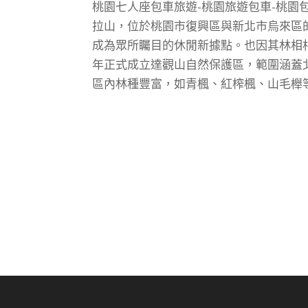
桃園七人座包車旅遊-桃園旅遊包車-桃園
拉山，位於桃園市復興區與新北市烏來區的
成為眾所矚目的休閒新據點。也因其林相相
年正式成立達觀山自然保護區，範圍涵蓋
區內林種豐富，如青楓、紅榨楓、山毛櫸等