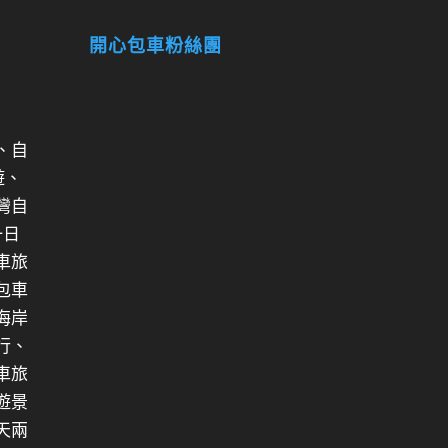
開心包車粉絲團
、自
遊、
灣自
一日
車旅
包車
海岸
行、
車旅
遊景
天兩