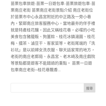
苗栗包車旅遊-苗栗一日遊包車-苗栗旅遊包車-苗
栗南庄老街 苗栗南庄老街景點介紹 南庄老街位
於苗栗市中心永昌宮附近的中正路及一旁小巷
內，緊鄰南庄旅客服務中心，當地最夯的伴手禮
就是特產桂花釀，因此又稱桂花巷，必嚐的小吃
美食包含豬籠粄、狗薑粽、桂花冰鎮湯圓、桂花
梅、擂茶、滷豆干、客家菜等。老街尾端的「洗
衫坑」是以前婦女洗衣服、聊天話家常的地方，
老街的南庄老郵局、永昌宮、老木崎及南庄戲院
等景點都是遊客不能錯過的重點。 苗栗一日遊
包車南庄老街─桂花巷飄香...
搜尋