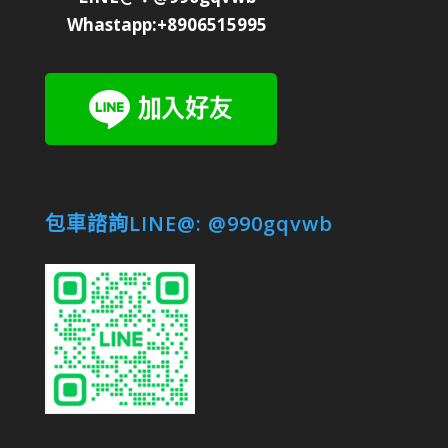
Whastapp:+8906515995
包車諮詢LINE@: @990gqvwb