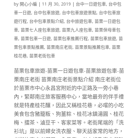
by
開心小編
|
11 月 30, 2019
|
台中一日遊包車
,
台中包
車一日遊
,
台中包車旅遊
,
台中包車旅遊景點
,
台中包車旅
遊行程
,
台中包車景點介紹
,
台中旅遊包車
,
苗栗一日遊包
車
,
苗栗七人座包車旅遊
,
苗栗九人座包車
,
苗栗保母車包
車
,
苗栗包車一日遊
,
苗栗包車推薦行程
,
苗栗包車旅遊
,
苗
栗包車景點推薦
,
苗栗南庄老街
,
苗栗景點推薦包車
,
苗栗
桂花巷
,
苗栗老街包車
苗栗包車旅遊-苗栗一日遊包車-苗栗旅遊包車-苗
栗南庄老街 苗栗南庄老街景點介紹 南庄老街位
於苗栗市中心永昌宮附近的中正路及一旁小巷
內，緊鄰南庄旅客服務中心，當地最夯的伴手禮
就是特產桂花釀，因此又稱桂花巷，必嚐的小吃
美食包含豬籠粄、狗薑粽、桂花冰鎮湯圓、桂花
梅、擂茶、滷豆干、客家菜等。老街尾端的「洗
衫坑」是以前婦女洗衣服、聊天話家常的地方，