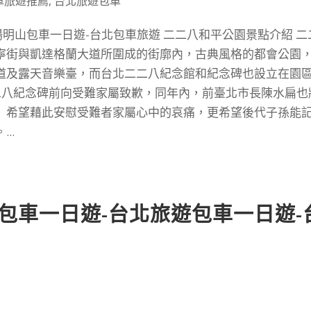
車旅遊推薦
,
台北旅遊包車
陽明山包車一日遊-台北包車旅遊 二二八和平公園景點介紹 二
寧街與凱達格蘭大道所圍成的街廓內，古典風格的都會公園
道及露天音樂臺，而台北二二八紀念館和紀念碑也設立在園
二二八紀念碑前向受難家屬致歉，同年內，前臺北市長陳水扁也
」希望藉此安慰受難者家屬心中的哀痛，更希望後代子孫能
..
包車一日遊-台北旅遊包車一日遊-