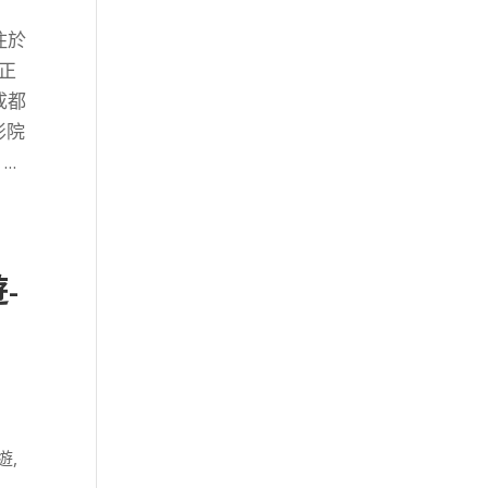
住於
正
成都
影院
.
-
遊
,