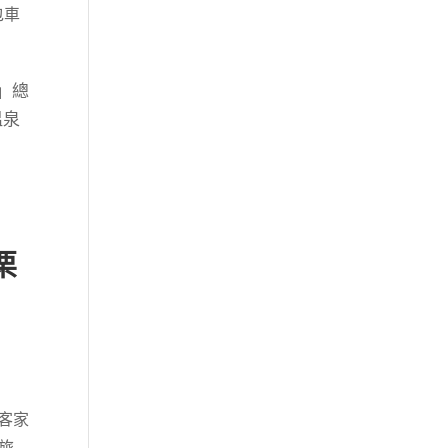
包車
」總
溫泉
栗
客家
旅