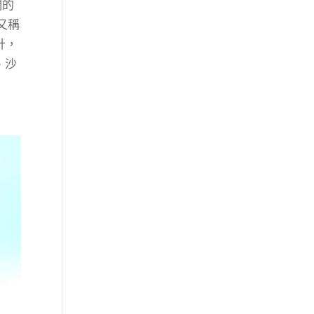
們的
又稱
計，
、沙