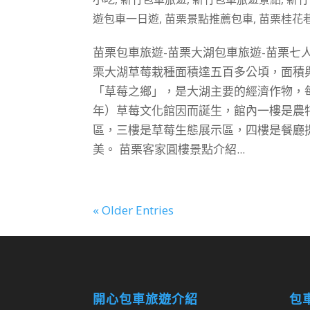
遊包車一日遊
,
苗栗景點推薦包車
,
苗栗桂花
苗栗包車旅遊-苗栗大湖包車旅遊-苗栗七
栗大湖草莓栽種面積達五百多公頃，面積
「草莓之鄉」，是大湖主要的經濟作物，每
年）草莓文化館因而誕生，館內一樓是農
區，三樓是草莓生態展示區，四樓是餐廳
美。 苗栗客家圓樓景點介紹...
« Older Entries
開心包車旅遊介紹
包車