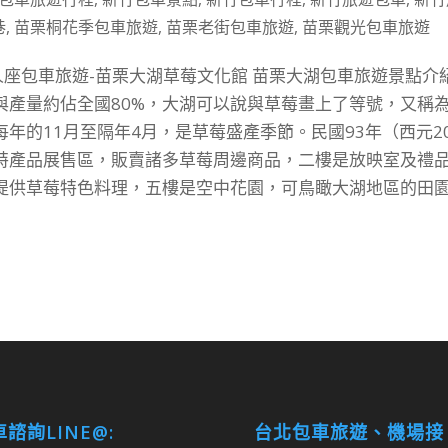
巷
,
苗栗桐花季包車旅遊
,
苗栗老街包車旅遊
,
苗栗觀光包車旅遊
人座包車旅遊-苗栗大湖草莓文化館 苗栗大湖包車旅遊景點介紹
與產量約佔全國80%，大湖可以說與草莓畫上了等號，又稱
年的11月至隔年4月，是草莓盛產季節。民國93年（西元20
特產品展售區，販賣諸多草莓周邊商品，二樓是放映室及禮
提供草莓特色料理，五樓是空中花園，可鳥瞰大湖地區的田
諮詢LINE@:
台北包車旅遊、機場接