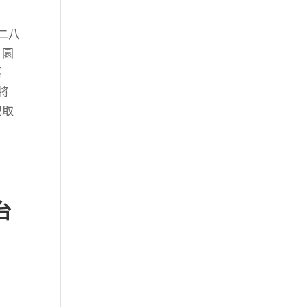
二八
，園
區
將
記取
台