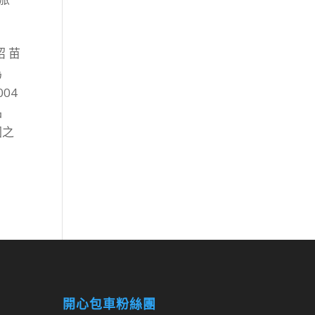
 苗
為
04
品
園之
開心包車粉絲團