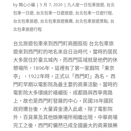
by
開心小編
|
5 月 7, 2020
|
九人座一日包車旅遊
,
台北
包車一日遊
,
台北包車一日遊旅遊
,
台北包車一日遊行程
,
台北包車旅遊
,
台北包車旅遊推薦
,
台北包車旅遊景點
,
台
北包車旅遊行程
台北旅遊包車來到西門町商圈逛街 台北包車旅
遊來到西門町的地名來自日治時代，當時的居民
大多居住於臺北城內，而西門區域就是他們的休
憩場所，1896年，這裡有了第一家戲院「東京
亭」，1922年時，正式以「西門町」為名。 西
門町早期以電影院為最主要的商業活動，當時的
電影院大多環繞於峨嵋街、成都路與西寧南路
上，故也是西門町發展的中心，民國38年國民
政府遷台後，大量資金湧入此處，除了電影院
外，百貨業及其他娛樂場所相繼出現，中華商場
完工之後，西門町儼然已成全國最大的商業娛樂