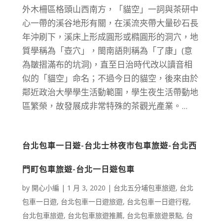
外木柵區格頭山西南方，「貓空」一詞與茶研中
心一帶的溪谷地形有關，在溪流夾帶大量砂石長
年沖刷下，溪床上形成圓形或橢圓形的洞穴，地
質學稱為「壺穴」，閩南語則稱為「了康」(意
為皺摺滿布的坑洞)，直至日治時代改以讀音相
似的「貓空」命名；不過今日的貓空，後來由於
鄰近政治大學學生活動範圍，學生夜生活帶動地
區繁榮，故發展成非常特殊的茶觀光產業。...
台北包車一日遊-台北士林夜市包車旅遊-台北西
門町包車旅遊-台北一日遊包車
by
開心小編
|
1 月 3, 2020
|
台北五分埔包車旅遊
,
台北
包車一日遊
,
台北包車一日遊旅遊
,
台北包車一日遊行程
,
台北包車旅遊
,
台北包車旅遊推薦
,
台北包車旅遊景點
,
台