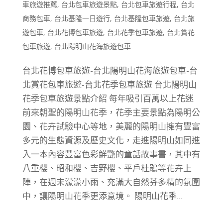
車旅遊推薦
,
台北包車旅遊景點
,
台北包車旅遊行程
,
台北
商務包車
,
台北基隆一日遊行
,
台北基隆包車旅遊
,
台北旅
遊包車
,
台北花博包車旅遊
,
台北花季包車旅遊
,
台北賞花
包車旅遊
,
台北陽明山花海旅遊包車
台北花博包車旅遊-台北陽明山花海旅遊包車-台
北賞花包車旅遊-台北花季包車旅遊 台北陽明山
花季包車旅遊景點介紹 每年吸引百萬以上花迷
前來朝聖的陽明山花季，花季主要景點為陽明公
園、花卉試驗中心等地，美麗的陽明山擁有豐富
多元的生態資源及歷史文化，走進陽明山如同進
入一本內容豐富色彩鮮艷的童話故事書，其中有
八重櫻、昭和櫻、吉野櫻、平戶杜鵑等花卉上
陣，在週末濛濛小雨、充滿大自然芬多精的氛圍
中，讓陽明山花季更添意境。 陽明山花季...