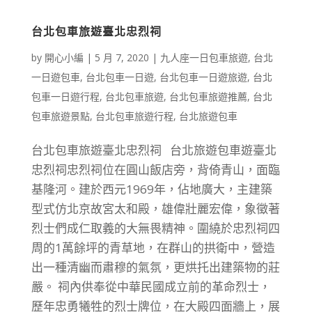
台北包車旅遊臺北忠烈祠
by
開心小編
|
5 月 7, 2020
|
九人座一日包車旅遊
,
台北
一日遊包車
,
台北包車一日遊
,
台北包車一日遊旅遊
,
台北
包車一日遊行程
,
台北包車旅遊
,
台北包車旅遊推薦
,
台北
包車旅遊景點
,
台北包車旅遊行程
,
台北旅遊包車
台北包車旅遊臺北忠烈祠 台北旅遊包車遊臺北
忠烈祠忠烈祠位在圓山飯店旁，背倚青山，面臨
基隆河。建於西元1969年，佔地廣大，主建築
型式仿北京故宮太和殿，雄偉壯麗宏偉，象徵著
烈士們成仁取義的大無畏精神。圍繞於忠烈祠四
周的1萬餘坪的青草地，在群山的拱衛中，營造
出一種清幽而肅穆的氣氛，更烘托出建築物的莊
嚴。 祠內供奉從中華民國成立前的革命烈士，
歷年忠勇犧牲的烈士牌位，在大殿四面牆上，展