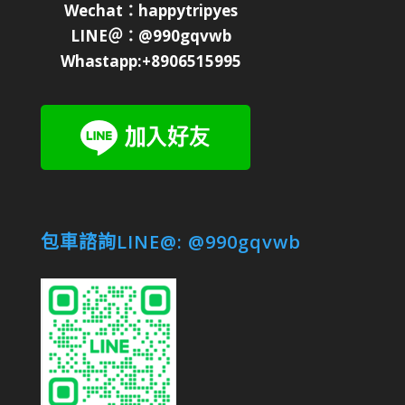
Wechat：happytripyes
LINE＠：@990gqvwb
Whastapp:+8906515995
包車諮詢LINE@: @990gqvwb