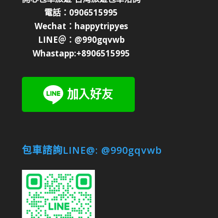
電話：0906515995
Wechat：happytripyes
LINE＠：@990gqvwb
Whastapp:+8906515995
包車諮詢LINE@: @990gqvwb