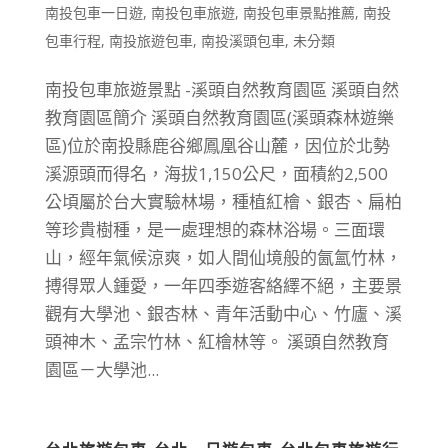
南投包車一日遊
,
南投包車旅遊
,
南投包車景點推薦
,
南投
包車行程
,
南投旅遊包車
,
南投溪頭包車
,
未分類
南投包車旅遊景點 -溪頭自然教育園區 溪頭自然
教育園區簡介 溪頭自然教育園區(溪頭森林遊樂
區)位於南投縣鹿谷鄉鳳凰谷山麓，因位於北勢
溪源頭而得名，海拔1,150公尺，面積約2,500
公頃屬於台大實驗林場，種植紅檜、銀杏、扁柏
等珍貴樹種，是一處理想的森林浴場。三面環
山，經年氣候涼爽，如人間仙境般的氤氳竹林，
搏得眾人鍾愛，一年四季遊客絡繹不絕，主要景
觀有大學池、銀杏林、青年活動中心、竹廬、溪
頭神木、孟宗竹林、紅檜林等。 溪頭自然教育
園區－大學池...