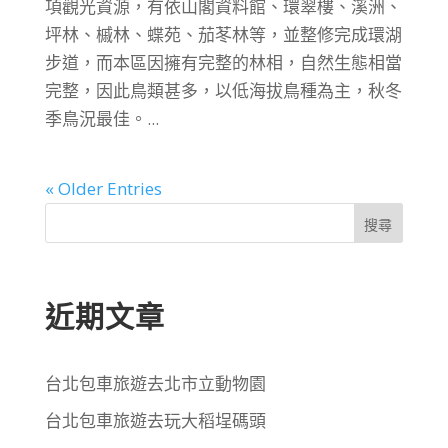
項觀光資源，有依山閣資料館、環翠樓、溪洲、
坪林、槭林、蝶苑、茄苳林等，並整修完成環湖
步道，而本區因擁有完整的林相，自然生態相當
完整，因此鳥類甚多，以低海拔鳥種為主，秋冬
季鳥況最佳。...
« Older Entries
搜尋
近期文章
台北包車旅遊去北市立動物園
台北包車旅遊去玩大稻埕碼頭