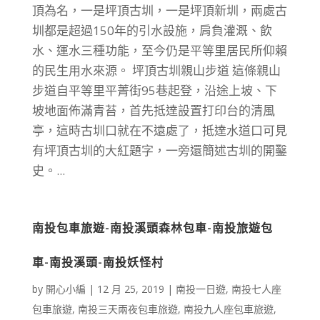
頂為名，一是坪頂古圳，一是坪頂新圳，兩處古
圳都是超過150年的引水設施，肩負灌溉、飲
水、運水三種功能，至今仍是平等里居民所仰賴
的民生用水來源。 坪頂古圳親山步道 這條親山
步道自平等里平菁街95巷起登，沿途上坡、下
坡地面佈滿青苔，首先抵達設置打印台的清風
亭，這時古圳口就在不遠處了，抵達水道口可見
有坪頂古圳的大紅題字，一旁還簡述古圳的開鑿
史。...
南投包車旅遊-南投溪頭森林包車-南投旅遊包
車-南投溪頭-南投妖怪村
by
開心小編
|
12 月 25, 2019
|
南投一日遊
,
南投七人座
包車旅遊
,
南投三天兩夜包車旅遊
,
南投九人座包車旅遊
,